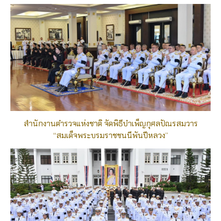
สำนักงานตำรวจแห่งชาติ จัดพิธีบำเพ็ญกุศลปัณรสมวาร
“สมเด็จพระบรมราชชนนีพันปีหลวง”